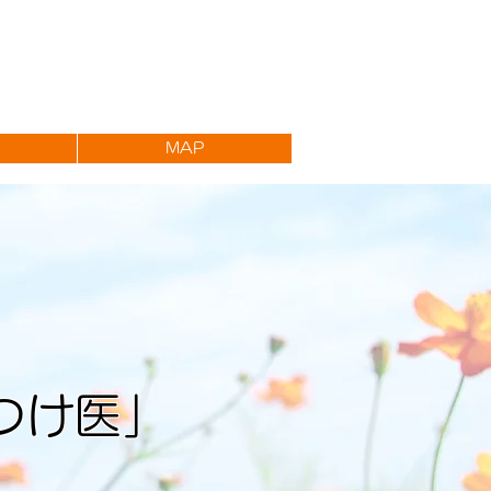
要
MAP
つけ医」