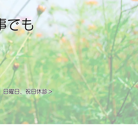
。
事でも
。
1
午後、日曜日、祝日休診＞